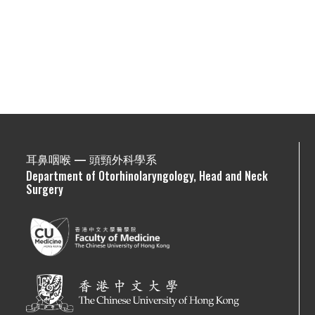
耳鼻咽喉 — 頭頸外科學系
Department of Otorhinolaryngology, Head and Neck
Surgery