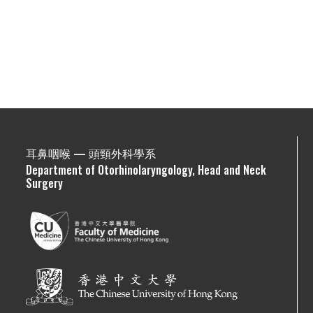
耳鼻咽喉 — 頭頸外科學系
Department of Otorhinolaryngology, Head and Neck
Surgery