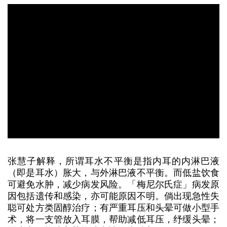
张慧子解释，所谓耳水不平衡是指内耳的内淋巴液
（即是耳水）胀大，与外淋巴液不平衡。而低盐饮食
可避免水肿，减少病发风险。「梅尼尔氏症」病发原
因包括遗传和感染，亦可能原因不明。倘出现急性失
聪可处方类固醇治疗；有严重耳压和头晕可做小型手
术，将一支管放入耳膜，帮助减低耳压，纾缓头晕；