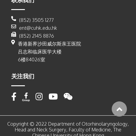
(852) 3505 1277
ent@cuhk.edu.hk
(852) 2145 8876
香港新界沙田威尔斯亲王医院
吕志和临床医学大楼
6楼84026室
关注我们
Copyright © 2022 Department of Otorhinolaryngology,
Head and Neck Surgery, Faculty of Medicine, The
Chinese University of Hong Kong