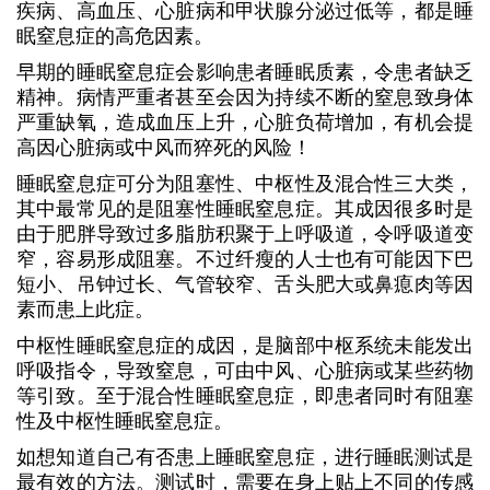
疾病、高血压、心脏病和甲状腺分泌过低等，都是睡
眠窒息症的高危因素。
早期的睡眠窒息症会影响患者睡眠质素，令患者缺乏
精神。病情严重者甚至会因为持续不断的窒息致身体
严重缺氧，造成血压上升，心脏负荷增加，有机会提
高因心脏病或中风而猝死的风险！
睡眠窒息症可分为阻塞性、中枢性及混合性三大类，
其中最常见的是阻塞性睡眠窒息症。其成因很多时是
由于肥胖导致过多脂肪积聚于上呼吸道，令呼吸道变
窄，容易形成阻塞。不过纤瘦的人士也有可能因下巴
短小、吊钟过长、气管较窄、舌头肥大或鼻瘜肉等因
素而患上此症。
中枢性睡眠窒息症的成因，是脑部中枢系统未能发出
呼吸指令，导致窒息，可由中风、心脏病或某些药物
等引致。至于混合性睡眠窒息症，即患者同时有阻塞
性及中枢性睡眠窒息症。
如想知道自己有否患上睡眠窒息症，进行睡眠测试是
最有效的方法。测试时，需要在身上贴上不同的传感