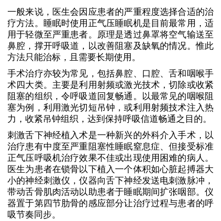
一般来说，医生会因应患者的严重程度选择合适的治
疗方法。睡眠时使用正气压睡眠机是目前最常用，适
用于轻微至严重患者。原理是透过鼻罩将空气输送至
鼻腔，撑开呼吸道，以改善阻塞及缺氧的情况。惟此
方法只能治标，且需要长期使用。
手术治疗亦较为常见，包括鼻腔、口腔、舌和咽喉手
术四大类。主要是利用射频或激光技术，切除或收紧
阻塞的组织，令呼吸道回复畅通。以最常见的咽喉阻
塞为例，利用激光切短吊钟，或利用射频技术注入热
力，收紧吊钟组织，达到保持呼吸信道畅通之目的。
刺激舌下神经植入术是一种新兴的外科介入手术，以
治疗患有中度至严重阻塞性睡眠窒息症、但接受标准
正气压呼吸机治疗效果不佳或出现使用困难的病人。
医生为患者在锁骨以下植入一个体积如心脏起搏器大
小的神经刺激仪，仪器向舌下神经发送电刺激脉冲，
带动舌骨肌肉活动以助患者于睡眠期间扩张咽部。仪
器置于第四节肋骨的感应部分让治疗过程与患者的呼
吸节奏同步。