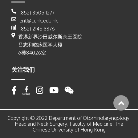
(852) 3505 1277
ent@cuhk.edu.hk
(852) 2145 8876
香港新界沙田威尔斯亲王医院
吕志和临床医学大楼
6楼84026室
关注我们
Copyright © 2022 Department of Otorhinolaryngology,
Head and Neck Surgery, Faculty of Medicine, The
Chinese University of Hong Kong