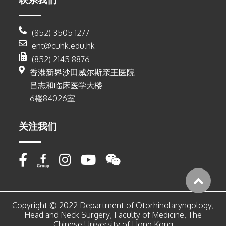
(852) 3505 1277
ent@cuhk.edu.hk
(852) 2145 8876
香港新界沙田威尔斯亲王医院
吕志和临床医学大楼
6楼84026室
关注我们
Copyright © 2022 Department of Otorhinolaryngology,
Head and Neck Surgery, Faculty of Medicine, The
Chinese University of Hong Kong