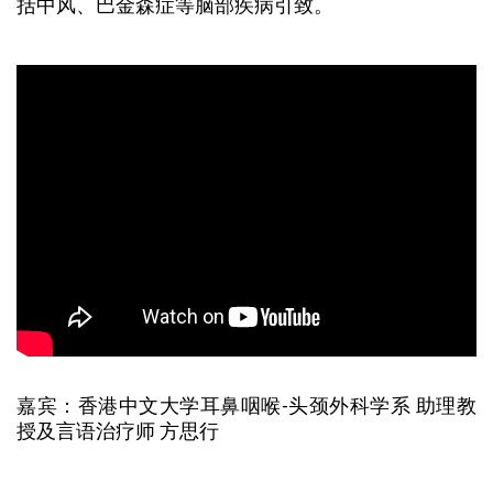
括中风、巴金森症等脑部疾病引致。
嘉宾：香港中文大学耳鼻咽喉-头颈外科学系 助理教
授及言语治疗师 方思行