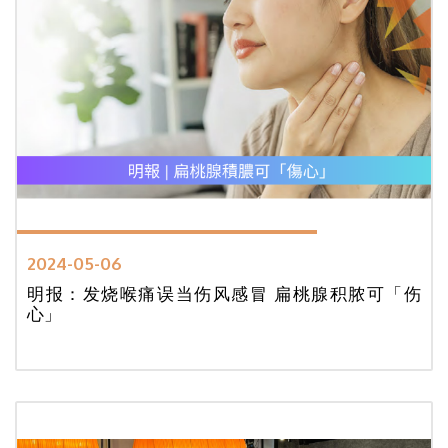
2024-05-06
明报：发烧喉痛误当伤风感冒 扁桃腺积脓可「伤
心」