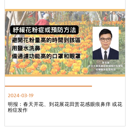
2024-03-19
明报：春天开花、到花展花田赏花感眼痕鼻痒 或花
粉症发作