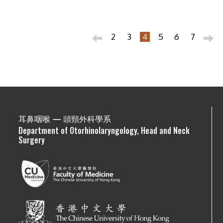
2
3
4
5
6
7
耳鼻咽喉 — 頭頸外科學系
Department of Otorhinolaryngology, Head and Neck
Surgery