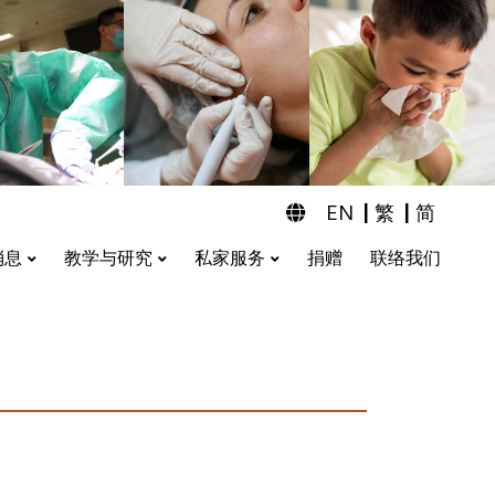
|
|
EN
繁
简
消息
教学与研究
私家服务
捐赠
联络我们
耳鼻喉科及听力检查