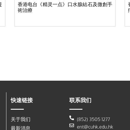
提
香港电台《精灵一点》口水腺結石及微創手
術治療
快速链接
联系我们
关于我们
(852) 3505 1277
ent@cuhk.edu.hk
最新消息