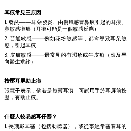
耳痕常見三原因
1. 發炎——耳朵發炎、由傷風感冒鼻痕引起的耳痕、
鼻敏感痕癢（耳痕可能是一個敏感反應）
2. 普通敏感——例如花粉敏感等，都會導致耳朵敏
感，引起耳痕
3. 皮膚敏感——最常見的有濕疹或牛皮癬（應及早
向醫生求診）
按壓耳屏助止痕
張慧子表示，倘若是短暫耳痕，可試用手於耳屏前按
壓，有助止痕。
什麼人較易感耳仔塞？
1. 長期戴耳塞（包括助聽器），或從事經常塞着耳的