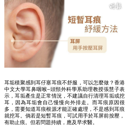
耳垢積聚感到耳仔塞耳痕不舒服，可以怎麼做？香港
中文大學耳鼻咽喉–頭頸外科學系助理教授張慧子表
示，耳垢產生是正常情況，不建議自行清理耳垢或挖
耳，因為耳垢會自己慢慢向外排走。而耳痕原因很
多，需要知道耳痕根源才能正確處理，不是感到耳痕
就挖耳。倘若是短暫耳痕，可試用手於耳屏前按壓，
有助止痕。但若問題持續，應及早求醫。