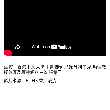
嘉賓：香港中文大學耳鼻咽喉-頭頸外科學系 助理敎
授兼耳及耳神經科主管 張慧子
影片來源：RTHK 香江暖流