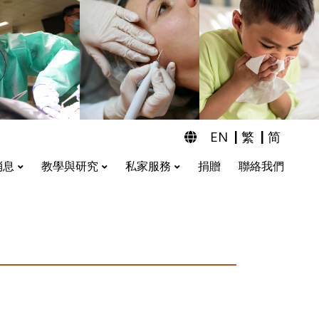
|
|
EN
繁
简
消息
教學與研究
私家服務
捐贈
聯絡我們
耳鼻喉科及聽力檢查