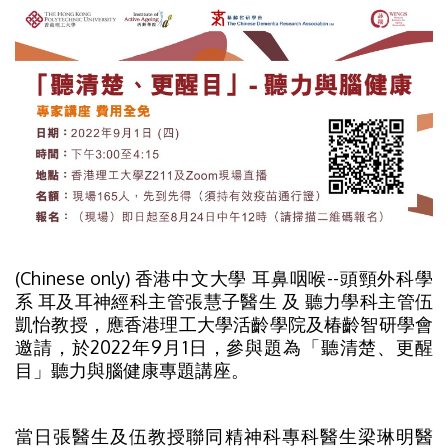
(Chinese only) 香港中文大學 耳鼻咽喉--頭頸外科學
系 耳及耳神經科主管張慧子醫生 及 聽力學科主管伍
凱怡教授，應香港理工大學活齡學院及椿齡智研學會
邀請，於2022年9月1日，參與題為「聽清楚、更醒
目」聽力與腦健康專題講座。
當日張醫生及伍教授聯同精神科專科醫生梁琳明醫